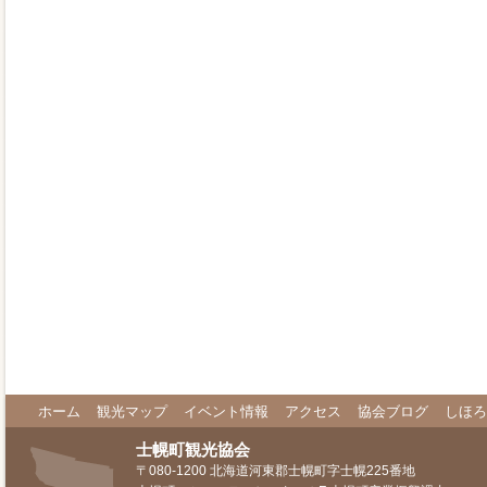
ホーム
観光マップ
イベント情報
アクセス
協会ブログ
しほろ
士幌町観光協会
〒080-1200 北海道河東郡士幌町字士幌225番地