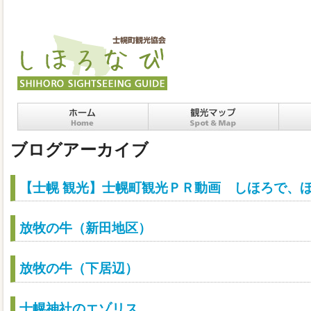
ホーム
十勝士幌町の観光スポッ
十勝
ブログアーカイブ
ト・マップ
【士幌 観光】士幌町観光ＰＲ動画 しほろで、
放牧の牛（新田地区）
放牧の牛（下居辺）
士幌神社のエゾリス