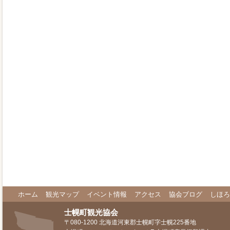
ホーム
観光マップ
イベント情報
アクセス
協会ブログ
しほろ
士幌町観光協会
〒080-1200 北海道河東郡士幌町字士幌225番地