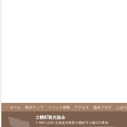
ホーム
観光マップ
イベント情報
アクセス
協会ブログ
しほろ
士幌町観光協会
〒080-1200 北海道河東郡士幌町字士幌225番地