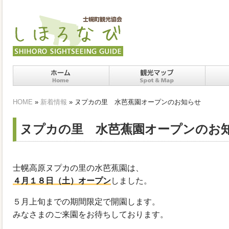
ホーム
十勝士幌町の観光スポッ
十勝
HOME
»
新着情報
» ヌプカの里 水芭蕉園オープンのお知らせ
ト・マップ
ヌプカの里 水芭蕉園オープンのお
士幌高原ヌプカの里の水芭蕉園は、
４月１８日（土）オープン
しました。
５月上旬までの期間限定で開園します。
みなさまのご来園をお待ちしております。