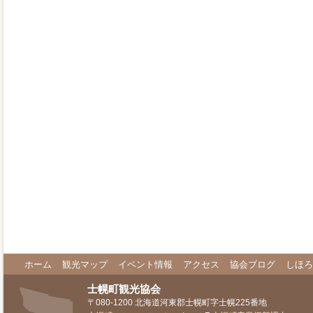
ホーム
観光マップ
イベント情報
アクセス
協会ブログ
しほろ
士幌町観光協会
〒080-1200 北海道河東郡士幌町字士幌225番地