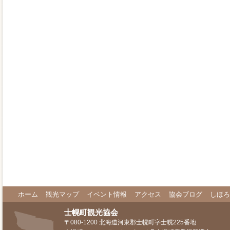
ホーム
観光マップ
イベント情報
アクセス
協会ブログ
しほろ
士幌町観光協会
〒080-1200 北海道河東郡士幌町字士幌225番地